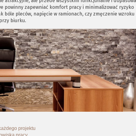
znie atrakcyjne, ale przede wszystkim funkcjonalne i dopasow
e powinny zapewniać komfort pracy i minimalizować ryzyko
k bóle pleców, napięcie w ramionach, czy zmęczenie wzroku
przy biurku.
każdego projektu
owiska pracy