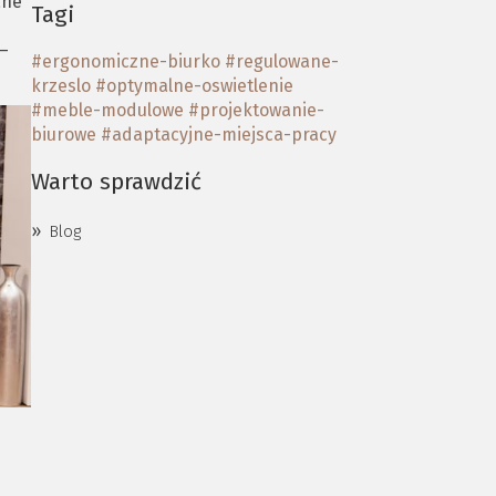
ane
Tagi
 –
#ergonomiczne-biurko
#regulowane-
krzeslo
#optymalne-oswietlenie
#meble-modulowe
#projektowanie-
biurowe
#adaptacyjne-miejsca-pracy
Warto sprawdzić
Blog