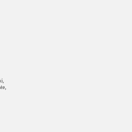
i,
łe,