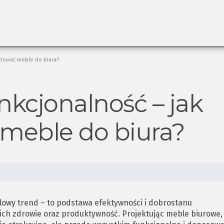
ktować meble do biura?
nkcjonalność – jak
 meble do biura?
ilowy trend – to podstawa efektywności i dobrostanu
ch zdrowie oraz produktywność. Projektując meble biurowe,